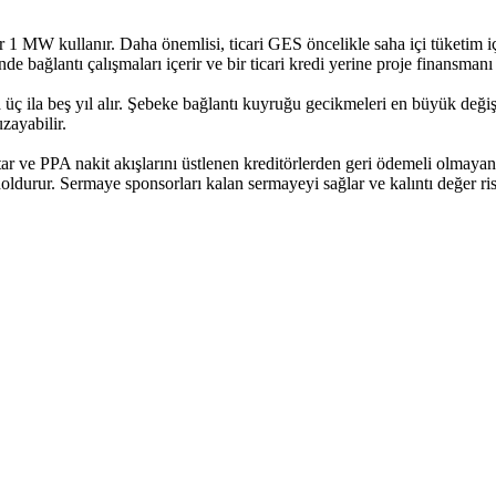
r 1 MW kullanır. Daha önemlisi, ticari GES öncelikle saha içi tüketim iç
de bağlantı çalışmaları içerir ve bir ticari kredi yerine proje finansmanı 
a üç ila beş yıl alır. Şebeke bağlantı kuyruğu gecikmeleri en büyük değ
zayabilir.
tutar ve PPA nakit akışlarını üstlenen kreditörlerden geri ödemeli olma
oldurur. Sermaye sponsorları kalan sermayeyi sağlar ve kalıntı değer risk