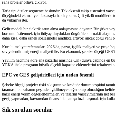
saha projeler ortaya çıkıyor.
Tarla tipi diziler segmente baskındır. Tek eksenli takip sistemleri var
ölçeğindeki ek maliyeti fazlasıyla haklı çıkarır. Çift yüzlü modüllerle
da yukarıya iter.
Gelir modeli bir elektrik satın alma anlaşmasına dayanır. Bir şirket vey
borcunu üstlenmek için ihtiyaç duydukları öngörülebilir nakit akışını
daha kısa, daha esnek sözleşmeler aradıkça artıyor; ancak çoğu yeni pr
Kurulu maliyet referansları 2026'da, pazar, işçilik maliyeti ve proje
seviyelendirilmiş enerji maliyeti ile. Bu ekonomi, şebeke ölçeği GES'
Yayılım hacmine göre ana pazarlar arasında Çin (dünya çapında en bü
YEKA ihale programı büyük ölçekli kapasite eklemelerini rekabetçi aç
EPC ve GES geliştiricileri için neden önemli
Şebeke ölçeği projeler riski sıkıştıran ve kreditör durum tespitini tatm
taraması, bir sahanın peşinden gidilmeye değer olup olmadığını belirl
hazır enerji verim değerlendirmeleri ve tasarım varsayımlarının net bel
geçiş yapmadan, kavramdan finansal kapanışa hızla taşımak için kullandığ
Sık sorulan sorular