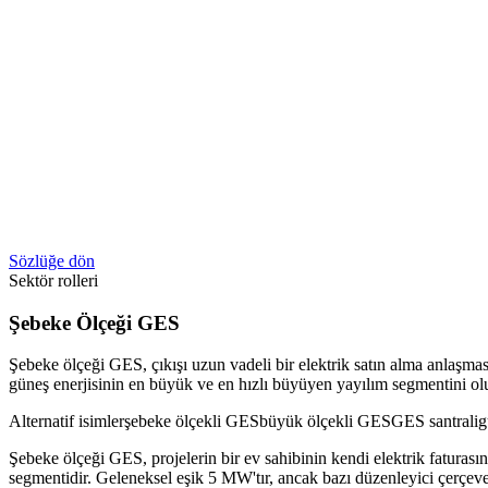
Sözlüğe dön
Sektör rolleri
Şebeke Ölçeği GES
Şebeke ölçeği GES, çıkışı uzun vadeli bir elektrik satın alma anlaşma
güneş enerjisinin en büyük ve en hızlı büyüyen yayılım segmentini olu
Alternatif isimler
şebeke ölçekli GES
büyük ölçekli GES
GES santrali
g
Şebeke ölçeği GES, projelerin bir ev sahibinin kendi elektrik faturası
segmentidir. Geleneksel eşik 5 MW'tır, ancak bazı düzenleyici çerçev