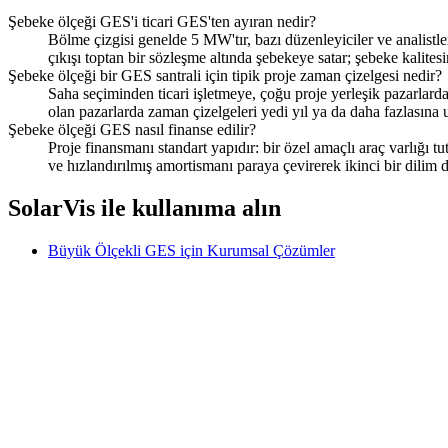
Şebeke ölçeği GES'i ticari GES'ten ayıran nedir?
Bölme çizgisi genelde 5 MW'tır, bazı düzenleyiciler ve analistle
çıkışı toptan bir sözleşme altında şebekeye satar; şebeke kalitesin
Şebeke ölçeği bir GES santrali için tipik proje zaman çizelgesi nedir?
Saha seçiminden ticari işletmeye, çoğu proje yerleşik pazarlard
olan pazarlarda zaman çizelgeleri yedi yıl ya da daha fazlasına u
Şebeke ölçeği GES nasıl finanse edilir?
Proje finansmanı standart yapıdır: bir özel amaçlı araç varlığı 
ve hızlandırılmış amortismanı paraya çevirerek ikinci bir dilim d
SolarVis ile kullanıma alın
Büyük Ölçekli GES için Kurumsal Çözümler