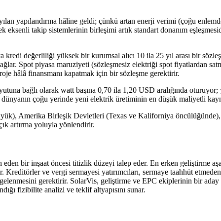
sayılan yapılandırma hâline geldi; çünkü artan enerji verimi (çoğu enlemd
 tek eksenli takip sistemlerinin birleşimi artık standart donanım eşleşm
a kredi değerliliği yüksek bir kurumsal alıcı 10 ila 25 yıl arası bir sözle
 sağlar. Spot piyasa maruziyeti (sözleşmesiz elektriği spot fiyatlardan 
oje hâlâ finansmanı kapatmak için bir sözleşme gerektirir.
 boyutuna bağlı olarak watt başına 0,70 ila 1,20 USD aralığında oturuyo
i dünyanın çoğu yerinde yeni elektrik üretiminin en düşük maliyetli kay
yük), Amerika Birleşik Devletleri (Texas ve Kaliforniya öncülüğünde), 
ık artırma yoluyla yönlendirir.
in eden bir inşaat öncesi titizlik düzeyi talep eder. En erken geliştirme 
er. Kreditörler ve vergi sermayesi yatırımcıları, sermaye taahhüt etmed
gelenmesini gerektirir. SolarVis, geliştirme ve EPC ekiplerinin bir aday
ı fizibilite analizi ve teklif altyapısını sunar.