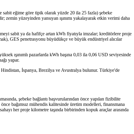
e sabit eğime göre tipik olarak yüzde 20 ila 25 fazla) şebeke
esidir; zemin yüzeyinden yansıyan ışınımı yakalayarak etkin verimi daha
şmeyi sabit ya da hafifçe artan kWh fiyatıyla imzalar; kreditörlere proje
satmak), GES penetrasyonu büyüdükçe ve büyük endüstriyel alıcılar
r; yüksek ışınımlı pazarlarda kWh başına 0,03 ila 0,06 USD seviyesinde
nağı yapar.
Hindistan, İspanya, Brezilya ve Avustralya bulunur. Türkiye'de
aşamasında, şebeke bağlantı başvurularından önce yapılan fizibilite
en önce bağımsız mühendis kalitesinde üretim modelleri, finansmana
 sahayı her proje kilometre taşında birbirinden kopuk araçlar arasında