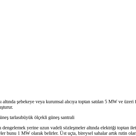
sı altında şebekeye veya kurumsal alıcıya toptan satılan 5 MW ve üzeri f
şturur.
üneş tarlası
büyük ölçekli güneş santrali
nı dengelemek yerine uzun vadeli sözleşmeler altında elektriği toptan i
eler bunu 1 MW olarak belirler. Üst uçta, bireysel sahalar artık rutin