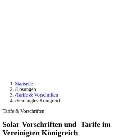
Produkte
Lösungen
Ressourcen
Unternehmen
Preise
Zum Dark Mode wechseln
Sprache ändern
Anmelden
Jetzt starten
Startseite
/
Lösungen
/
Tarife & Vorschriften
/
Vereinigtes Königreich
Tarife & Vorschriften
Solar-Vorschriften und -Tarife im
Vereinigten Königreich